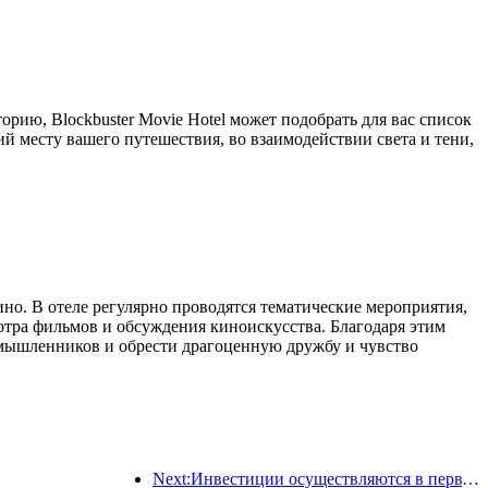
рию, Blockbuster Movie Hotel может подобрать для вас список
 месту вашего путешествия, во взаимодействии света и тени,
кино. В отеле регулярно проводятся тематические мероприятия,
тра фильмов и обсуждения киноискусства. Благодаря этим
номышленников и обрести драгоценную дружбу и чувство
Next:Инвестиции осуществляются в первую очередь, а отели среднего и высокого класса уже прошли стадию спекуляций.