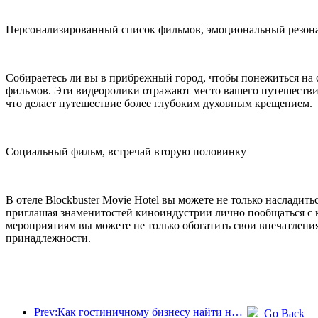
Персонализированный список фильмов, эмоциональный резон
Собираетесь ли вы в прибрежный город, чтобы понежиться на с
фильмов. Эти видеоролики отражают место вашего путешествия
что делает путешествие более глубоким духовным крещением.
Социальный фильм, встречай вторую половинку
В отеле Blockbuster Movie Hotel вы можете не только насладит
приглашая знаменитостей киноиндустрии лично пообщаться с 
мероприятиям вы можете не только обогатить свои впечатлени
принадлежности.
Prev:Как гостиничному бизнесу найти новые точки роста в условиях глобализации?
Go Back