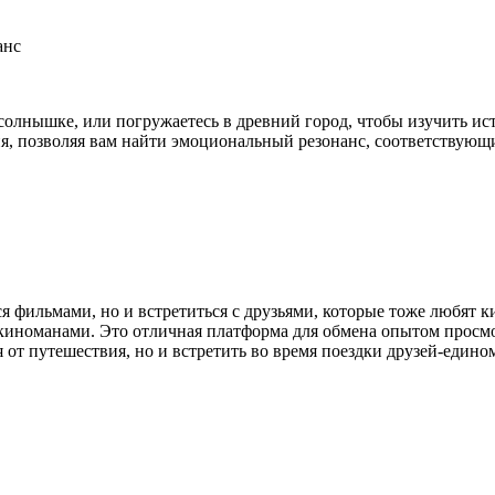
анс
олнышке, или погружаетесь в древний город, чтобы изучить исто
, позволяя вам найти эмоциональный резонанс, соответствующий
ься фильмами, но и встретиться с друзьями, которые тоже любят 
киноманами. Это отличная платформа для обмена опытом просмо
я от путешествия, но и встретить во время поездки друзей-еди