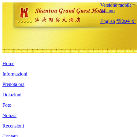
Versione mobile
Italiano
English
简体中文
Home
Informazioni
Prenota ora
Dotazioni
Foto
Notizia
Recensioni
Contatti