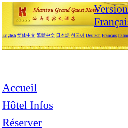
Versio
Françai
English
简体中文
繁體中文
日本語
한국어
Deutsch
Français
Itali
Accueil
Hôtel Infos
Réserver